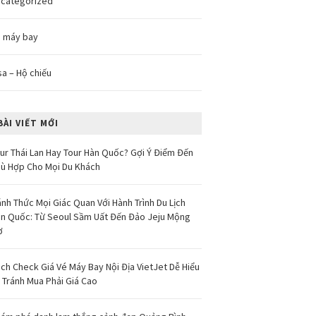
categorized
 máy bay
sa – Hộ chiếu
BÀI VIẾT MỚI
ur Thái Lan Hay Tour Hàn Quốc? Gợi Ý Điểm Đến
ù Hợp Cho Mọi Du Khách
nh Thức Mọi Giác Quan Với Hành Trình Du Lịch
n Quốc: Từ Seoul Sầm Uất Đến Đảo Jeju Mộng
ơ
ch Check Giá Vé Máy Bay Nội Địa VietJet Dễ Hiểu
 Tránh Mua Phải Giá Cao