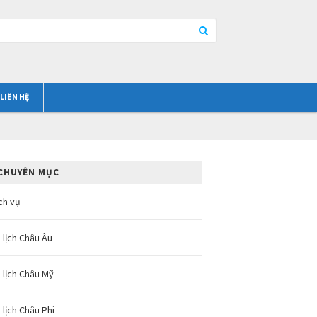
LIÊN HỆ
CHUYÊN MỤC
ch vụ
 lịch Châu Âu
 lịch Châu Mỹ
 lịch Châu Phi