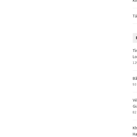
Kh
Tả
Tì
L
12
Bã
93
Vẻ
Gi
82
Kh
Ha