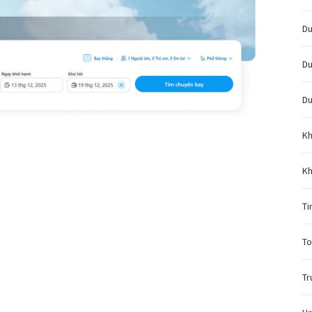
Du
Du
Du
Kh
Kh
Ti
To
Tr