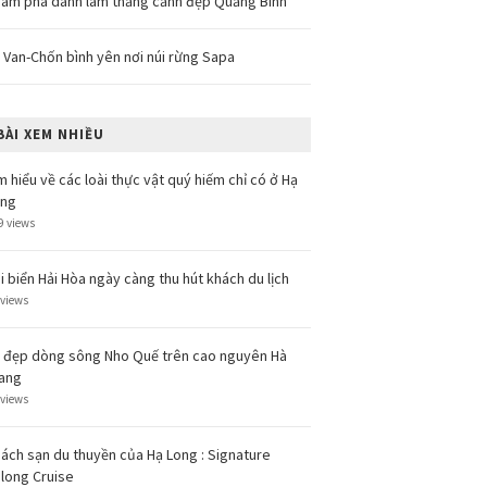
ám phá danh lam thắng cảnh đẹp Quảng Bình
 Van-Chốn bình yên nơi núi rừng Sapa
BÀI XEM NHIỀU
m hiểu về các loài thực vật quý hiếm chỉ có ở Hạ
ong
9 views
i biển Hải Hòa ngày càng thu hút khách du lịch
 views
 đẹp dòng sông Nho Quế trên cao nguyên Hà
ang
 views
ách sạn du thuyền của Hạ Long : Signature
long Cruise