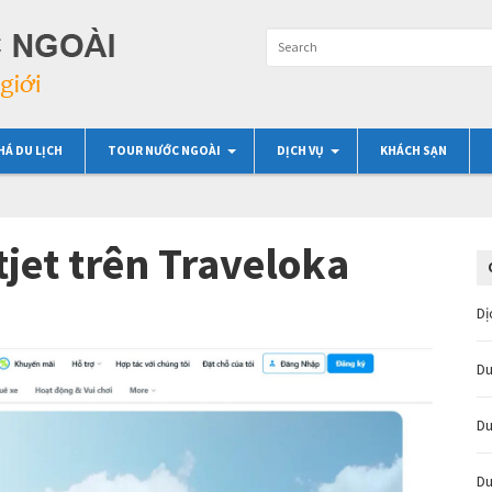
HÁ DU LỊCH
TOUR NƯỚC NGOÀI
DỊCH VỤ
KHÁCH SẠN
tjet trên Traveloka
Dị
Du
Du
Du