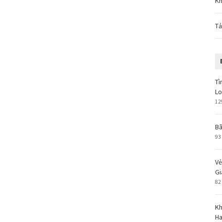
Kh
Tả
Tì
L
12
Bã
93
Vẻ
Gi
82
Kh
Ha