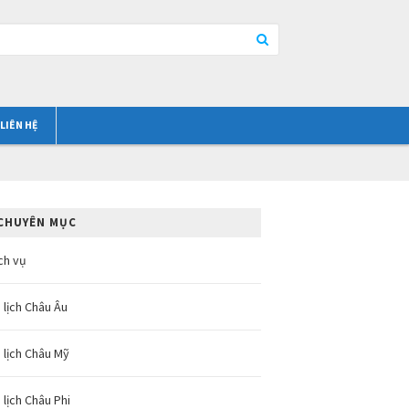
LIÊN HỆ
CHUYÊN MỤC
ch vụ
 lịch Châu Âu
 lịch Châu Mỹ
 lịch Châu Phi