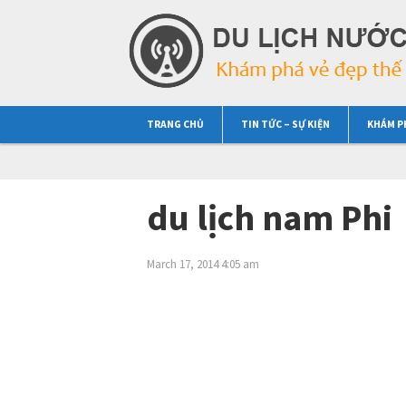
TRANG CHỦ
TIN TỨC – SỰ KIỆN
KHÁM P
du lịch nam Phi
March 17, 2014 4:05 am