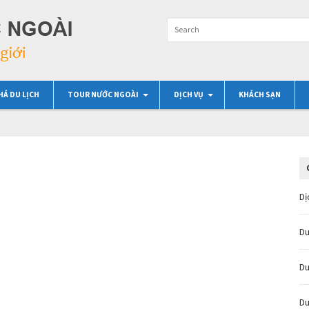
HÁ DU LỊCH
TOUR NƯỚC NGOÀI
DỊCH VỤ
KHÁCH SẠN
Dị
Du
Du
Du