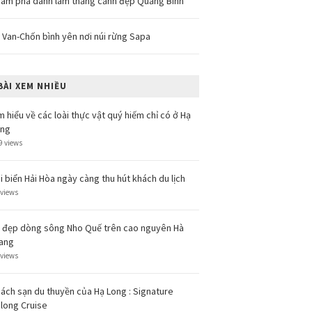
ám phá danh lam thắng cảnh đẹp Quảng Bình
 Van-Chốn bình yên nơi núi rừng Sapa
BÀI XEM NHIỀU
m hiểu về các loài thực vật quý hiếm chỉ có ở Hạ
ong
9 views
i biển Hải Hòa ngày càng thu hút khách du lịch
 views
 đẹp dòng sông Nho Quế trên cao nguyên Hà
ang
 views
ách sạn du thuyền của Hạ Long : Signature
long Cruise