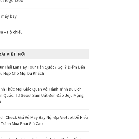
categorized
 máy bay
sa – Hộ chiếu
BÀI VIẾT MỚI
ur Thái Lan Hay Tour Hàn Quốc? Gợi Ý Điểm Đến
ù Hợp Cho Mọi Du Khách
nh Thức Mọi Giác Quan Với Hành Trình Du Lịch
n Quốc: Từ Seoul Sầm Uất Đến Đảo Jeju Mộng
ơ
ch Check Giá Vé Máy Bay Nội Địa VietJet Dễ Hiểu
 Tránh Mua Phải Giá Cao