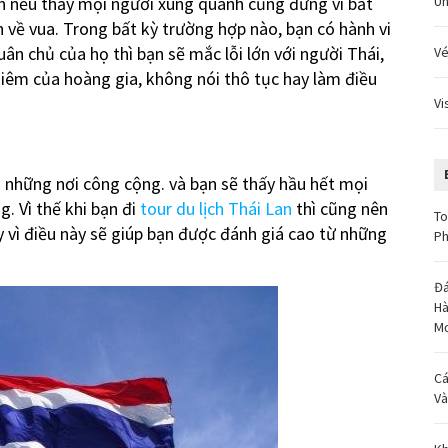
ên nếu thấy mọi người xung quanh cũng đứng vì bắt
Un
về vua. Trong bất kỳ trường hợp nào, bạn có hành vi
uân chủ của họ thì bạn sẽ mắc lỗi lớn với người Thái,
Vé
ghiêm của hoàng gia, không nói thô tục hay làm điều
Vi
i những nơi công cộng. và bạn sẽ thấy hầu hết mọi
. Vì thế khi bạn đi
tour du lịch Thái Lan
thì cũng nên
To
 vì điều này sẽ giúp bạn được đánh giá cao từ những
Ph
Đá
Hà
M
Cá
Và