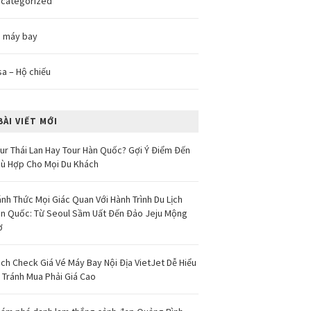
categorized
 máy bay
sa – Hộ chiếu
BÀI VIẾT MỚI
ur Thái Lan Hay Tour Hàn Quốc? Gợi Ý Điểm Đến
ù Hợp Cho Mọi Du Khách
nh Thức Mọi Giác Quan Với Hành Trình Du Lịch
n Quốc: Từ Seoul Sầm Uất Đến Đảo Jeju Mộng
ơ
ch Check Giá Vé Máy Bay Nội Địa VietJet Dễ Hiểu
 Tránh Mua Phải Giá Cao