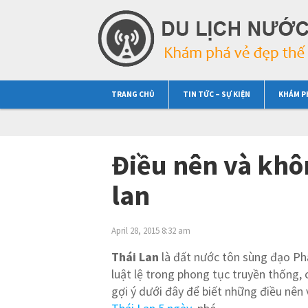
TRANG CHỦ
TIN TỨC – SỰ KIỆN
KHÁM P
Điều nên và khôn
lan
April 28, 2015 8:32 am
Thái Lan
là đất nước tôn sùng đạo Phậ
luật lệ trong phong tục truyền thống,
gợi ý dưới đây để biết những điều nên