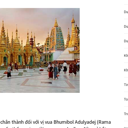
Du
Du
Du
Kh
Kh
Ti
To
Tr
 chân thành đối với vị vua Bhumibol Adulyadej (Rama