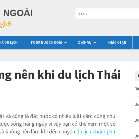
HÁ DU LỊCH
TOUR NƯỚC NGOÀI
DỊCH VỤ
KHÁCH SẠN
g nên khi du lịch Thái
Dị
Du
t và cũng là đất nước có nhiều luật cấm cũng như
Du
 cuộc sống hàng ngày vì vậy bạn có thể xem một số
 và không nên làm khi đến chuyến
du lịch khám phá
Du