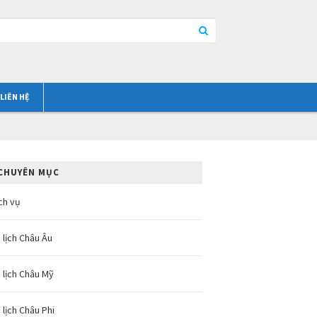
LIÊN HỆ
CHUYÊN MỤC
ch vụ
 lịch Châu Âu
 lịch Châu Mỹ
 lịch Châu Phi