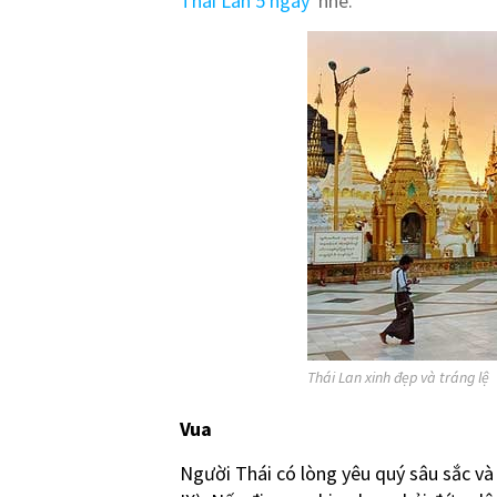
Thái Lan 5 ngày
nhé.
Thái Lan xinh đẹp và tráng lệ
Vua
Người Thái có lòng yêu quý sâu sắc và