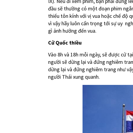
IX). Nếu đi xem phim, bạn phải đứng l
đầu sẽ thường có một đoạn phim ngắn 
thiếu tôn kính với vị vua hoặc chế độ q
vì vậy hãy luôn cẩn trọng tới sự uy n
gì ảnh hưởng đến vua.
Cử Quốc thiều
Vào 8h và 18h mỗi ngày, sẽ được cử tạ
người sẽ dừng lại và đứng nghiêm trang
dừng lại và đứng nghiêm trang như vậy
người Thái xung quanh.