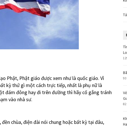
Kh
Tả
Tì
L
12
Bã
ạo Phật, Phật giáo được xem như là quốc giáo. Vì
93
t kỳ thứ gì một cách trực tiếp, nhất là phụ nữ là
ột đám đông hay đi trên đường thì hãy cố gắng tránh
Vẻ
Gi
hạm vào nhà sư.
82
Kh
, đền chùa, điện đài nói chung hoặc bất kỳ tại đâu,
Ha