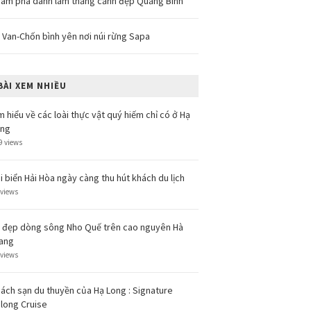
ám phá danh lam thắng cảnh đẹp Quảng Bình
 Van-Chốn bình yên nơi núi rừng Sapa
BÀI XEM NHIỀU
m hiểu về các loài thực vật quý hiếm chỉ có ở Hạ
ong
9 views
i biển Hải Hòa ngày càng thu hút khách du lịch
 views
 đẹp dòng sông Nho Quế trên cao nguyên Hà
ang
 views
ách sạn du thuyền của Hạ Long : Signature
long Cruise