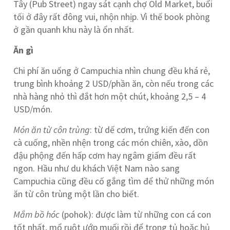
Tây (Pub Street) ngay sát cạnh chợ Old Market, buổi
tối ở đây rất đông vui, nhộn nhịp. Vì thế book phòng
ở gần quanh khu này là ổn nhất.
Ăn gì
Chi phí ăn uống ở Campuchia nhìn chung đều khá rẻ,
trung bình khoảng 2 USD/phần ăn, còn nếu trong các
nhà hàng nhỏ thì đắt hơn một chút, khoảng 2,5 – 4
USD/món.
Món ăn từ côn trùng
: từ dế cơm, trứng kiến đến con
cà cuống, nhền nhện trong các món chiên, xào, dồn
đậu phộng đến hấp cơm hay ngâm giấm đều rất
ngon. Hầu như du khách Việt Nam nào sang
Campuchia cũng đều cố gắng tìm để thử những món
ăn từ côn trùng một lần cho biết.
Mắm bồ hóc
(pohok): được làm từ những con cá con
tốt nhất, mổ ruột ướp muối rồi để trong tủ hoặc hủ