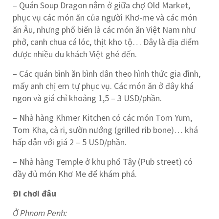
– Quán Soup Dragon nằm ở giữa chợ Old Market,
phục vụ các món ăn của người Khơ-me và các món
ăn Âu, nhưng phổ biến là các món ăn Việt Nam như
phở, canh chua cá lóc, thịt kho tộ… Đây là địa điểm
được nhiều du khách Việt ghé đến.
– Các quán bình ăn bình dân theo hình thức gia đình,
mấy anh chị em tự phục vụ. Các món ăn ở đây khá
ngon và giá chỉ khoảng 1,5 – 3 USD/phần.
– Nhà hàng Khmer Kitchen có các món Tom Yum,
Tom Kha, cà ri, sườn nướng (grilled rib bone)… khá
hấp dẫn với giá 2 – 5 USD/phần.
– Nhà hàng Temple ở khu phố Tây (Pub street) có
đầy đủ món Khơ Me để khám phá.
Đi chơi đâu
Ở Phnom Penh: