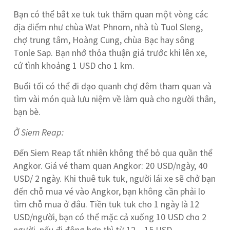
Bạn có thể bắt xe tuk tuk thăm quan một vòng các
địa điểm như chùa Wat Phnom, nhà tù Tuol Sleng,
chợ trung tâm, Hoàng Cung, chùa Bạc hay sông
Tonle Sap. Bạn nhớ thỏa thuận giá trước khi lên xe,
cứ tình khoảng 1 USD cho 1 km.
Buổi tối có thể đi dạo quanh chợ đêm tham quan và
tìm vài món quà lưu niệm về làm quà cho người thân,
bạn bè.
Ở Siem Reap:
Đến Siem Reap tất nhiên không thể bỏ qua quần thể
Angkor. Giá vé tham quan Angkor: 20 USD/ngày, 40
USD/ 2 ngày. Khi thuê tuk tuk, người lái xe sẽ chở bạn
đến chỗ mua vé vào Angkor, bạn không cần phải lo
tìm chỗ mua ở đâu. Tiền tuk tuk cho 1 ngày là 12
USD/người, bạn có thể mặc cả xuống 10 USD cho 2
người, nếu đi đông hơn thì từ 12 – 15 USD.