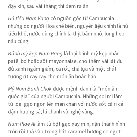
đậy kín, sau vài tháng thì đem ra ăn.
Hủ tiếu Nam Vang
có nguồn gốc từ Campuchia
nhưng do người Hoa chế biến, nguyên liệu chính là hủ
tiếu khô, nước dùng chính là thịt bằm nhỏ, lòng heo
nấu cùng.
Bánh mỳ kẹp Num Pang
là loại bánh mỳ kẹp nhân
patê, bơ hoặc sốt mayonnaise, cho thêm vài lát đu
đủ xanh ngâm giấm, cà rốt, chả lụa và một chút
tương ớt cay cay cho món ăn hoàn hảo.
Mỳ Nom Banh Chok
được mệnh danh là “món ăn
quốc gia” của người Campuchia. Những sợi mì làm
từ loại gạo ngon lên men chan với nước sốt cà ri cá
đậm hương sả, lá chanh và nghệ vàng.
Num Plae Ai
làm từ bột gạo xay mịn, nặn thành hình
tròn rồi thả vào trong bát caramel hương cọ ngọt