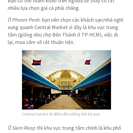
Bạn có thể tham khảo trên Agoda sẽ thấy có rất
nhiều lựa chọn giá cả phải chăng.
Ở Phnom Penh
: bạn nên chọn các khách sạn/nhà nghỉ
xung quanh Central Market vì đây là khu vực trung
tâm (giống như chợ Bến Thành ở TP HCM), việc đi
lại, mua sắm sẽ rất thuận tiện.
Central market là điểm đến không thể bỏ qua
Ở Siem Reap
thì khu vực trung tâm chính là khu phố