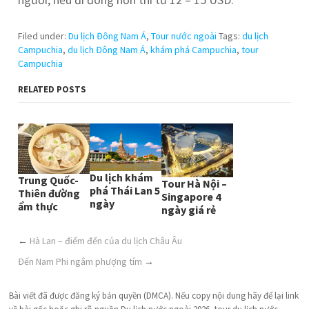
Filed under:
Du lịch Đông Nam Á
,
Tour nước ngoài
Tags:
du lịch
Campuchia
,
du lịch Đông Nam Á
,
khám phá Campuchia
,
tour
Campuchia
RELATED POSTS
Du lịch khám
Trung Quốc-
Tour Hà Nội –
phá Thái Lan 5
Thiên đường
Singapore 4
ngày
ẩm thực
ngày giá rẻ
←
Hà Lan – điểm đến của du lịch Châu Âu
Đến Nam Phi ngắm phượng tím
→
Bài viết đã được đăng ký bản quyền (DMCA). Nếu copy nội dung hãy để lại link