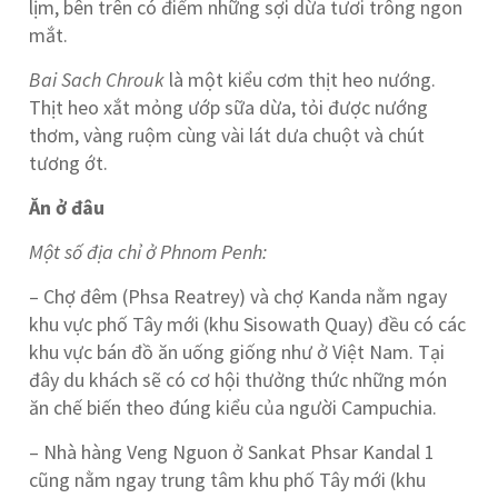
lịm, bên trên có điểm những sợi dừa tươi trông ngon
mắt.
Bai Sach Chrouk
là một kiểu cơm thịt heo nướng.
Thịt heo xắt mỏng ướp sữa dừa, tỏi được nướng
thơm, vàng ruộm cùng vài lát dưa chuột và chút
tương ớt.
Ăn ở đâu
Một số địa chỉ ở Phnom Penh:
– Chợ đêm (Phsa Reatrey) và chợ Kanda nằm ngay
khu vực phố Tây mới (khu Sisowath Quay) đều có các
khu vực bán đồ ăn uống giống như ở Việt Nam. Tại
đây du khách sẽ có cơ hội thưởng thức những món
ăn chế biến theo đúng kiểu của người Campuchia.
– Nhà hàng Veng Nguon ở Sankat Phsar Kandal 1
cũng nằm ngay trung tâm khu phố Tây mới (khu