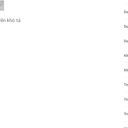
Du
đến khó tả
Du
Du
Kh
Kh
Ti
To
Tr