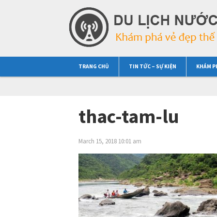
TRANG CHỦ
TIN TỨC – SỰ KIỆN
KHÁM P
thac-tam-lu
March 15, 2018 10:01 am