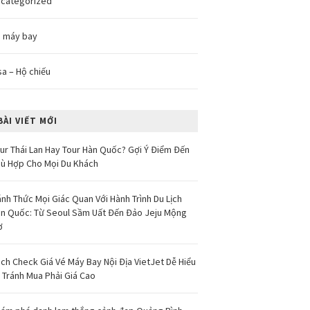
categorized
 máy bay
sa – Hộ chiếu
BÀI VIẾT MỚI
ur Thái Lan Hay Tour Hàn Quốc? Gợi Ý Điểm Đến
ù Hợp Cho Mọi Du Khách
nh Thức Mọi Giác Quan Với Hành Trình Du Lịch
n Quốc: Từ Seoul Sầm Uất Đến Đảo Jeju Mộng
ơ
ch Check Giá Vé Máy Bay Nội Địa VietJet Dễ Hiểu
 Tránh Mua Phải Giá Cao