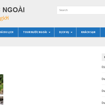
HÁ DU LỊCH
TOUR NƯỚC NGOÀI
DỊCH VỤ
KHÁCH SẠN
Dị
Du
Du
Du