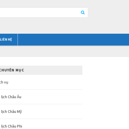
LIÊN HỆ
CHUYÊN MỤC
ch vụ
 lịch Châu Âu
 lịch Châu Mỹ
 lịch Châu Phi