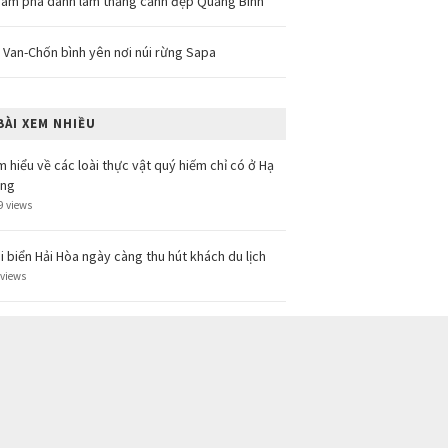
ám phá danh lam thắng cảnh đẹp Quảng Bình
 Van-Chốn bình yên nơi núi rừng Sapa
BÀI XEM NHIỀU
m hiểu về các loài thực vật quý hiếm chỉ có ở Hạ
ong
9 views
i biển Hải Hòa ngày càng thu hút khách du lịch
 views
 đẹp dòng sông Nho Quế trên cao nguyên Hà
ang
 views
ách sạn du thuyền của Hạ Long : Signature
long Cruise