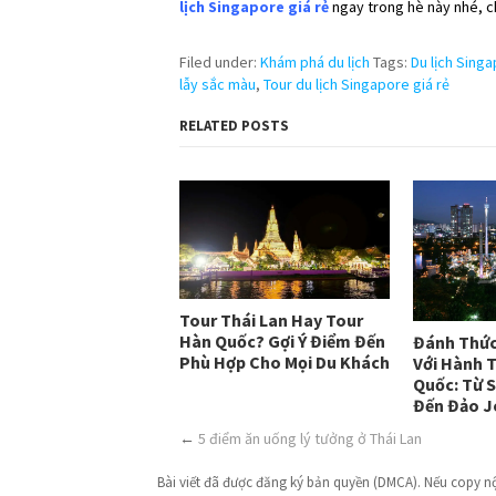
lịch Singapore giá rẻ
ngay trong hè này nhé, c
Filed under:
Khám phá du lịch
Tags:
Du lịch Sing
lẫy sắc màu
,
Tour du lịch Singapore giá rẻ
RELATED POSTS
Tour Thái Lan Hay Tour
Hàn Quốc? Gợi Ý Điểm Đến
Đánh Thức
Phù Hợp Cho Mọi Du Khách
Với Hành T
Quốc: Từ 
Đến Đảo J
←
5 điểm ăn uống lý tưởng ở Thái Lan
Bài viết đã được đăng ký bản quyền (DMCA). Nếu copy nội 