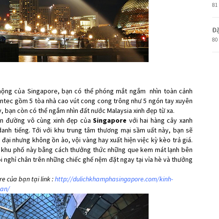
81
Đặ
80
mộng của Singapore, bạn có thể phóng mắt ngắm nhìn toàn cảnh
Suntec gồm 5 tòa nhà cao vút cong cong trông như 5 ngón tay xuyên
ày, bạn còn có thể ngắm nhìn đất nước Malaysia xinh đẹp từ xa.
n đường vô cùng xinh đẹp của
Singapore
với hai hàng cây xanh
anh tiếng. Tới với khu trung tâm thương mại sầm uất này, bạn sẽ
đại nhưng không ồn ào, vội vàng hay xuất hiện việc kỳ kèo trả giá.
g khu phố này bằng cách thưởng thức những que kem mát lạnh bên
 nghỉ chân trên những chiếc ghế nệm đặt ngay tại vỉa hè và thưởng
e của bạn tại link :
http://dulichkhamphasingapore.com/kinh-
ban/