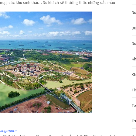
g mạị, các khu sinh thái… Du khách sẽ thưởng thức những sắc màu
Du
Du
Du
Kh
Kh
Ti
To
Tr
singapore