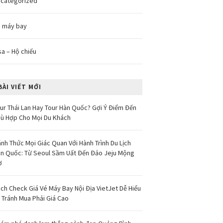
categorized
 máy bay
sa – Hộ chiếu
BÀI VIẾT MỚI
ur Thái Lan Hay Tour Hàn Quốc? Gợi Ý Điểm Đến
ù Hợp Cho Mọi Du Khách
nh Thức Mọi Giác Quan Với Hành Trình Du Lịch
n Quốc: Từ Seoul Sầm Uất Đến Đảo Jeju Mộng
ơ
ch Check Giá Vé Máy Bay Nội Địa VietJet Dễ Hiểu
 Tránh Mua Phải Giá Cao