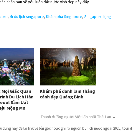
hắc chắn bạn sẽ yêu luôn đất nước xinh đẹp này đấy.
apore
,
đi du lịch singapore
,
Khám phá Singapore
,
Singapore lộng
Khám phá danh lam thắng
 Mọi Giác Quan
cảnh đẹp Quảng Bình
rình Du Lịch Hàn
Seoul Sầm Uất
eju Mộng Mơ
Thánh đường người Việt lớn nhất Thái Lan
→
dung hãy để lại link về bài gốc hoặc ghi rõ nguồn Du lịch nước ngoài 2026, tour du 