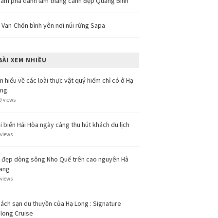
ám phá danh lam thắng cảnh đẹp Quảng Bình
 Van-Chốn bình yên nơi núi rừng Sapa
BÀI XEM NHIỀU
m hiểu về các loài thực vật quý hiếm chỉ có ở Hạ
ong
9 views
i biển Hải Hòa ngày càng thu hút khách du lịch
 views
 đẹp dòng sông Nho Quế trên cao nguyên Hà
ang
 views
ách sạn du thuyền của Hạ Long : Signature
long Cruise