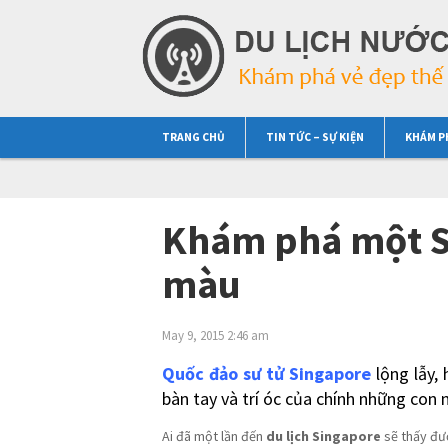
TRANG CHỦ
TIN TỨC – SỰ KIỆN
KHÁM P
Khám phá một Si
màu
May 9, 2015 2:46 am
Quốc đảo sư tử Singapore
lộng lẫy, 
bàn tay và trí óc của chính những con 
Ai đã một lần đến
du lịch Singapore
sẽ thấy đư