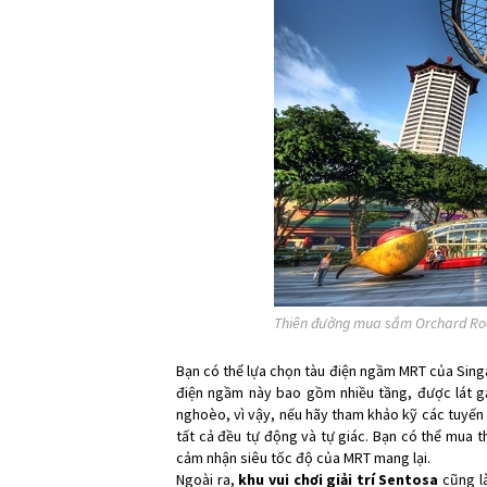
Thiên đường mua sắm Orchard R
Bạn có thể lựa chọn tàu điện ngầm MRT của Sin
điện ngầm này bao gồm nhiều tầng, được lát g
nghoèo, vì vậy, nếu hãy tham khảo kỹ các tuyến 
tất cả đều tự động và tự giác. Bạn có thể mua t
cảm nhận siêu tốc độ của MRT mang lại.
Ngoài ra,
khu vui chơi giải trí Sentosa
cũng là