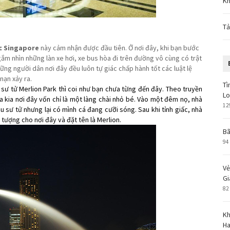
Kh
Tả
c Singapore
này cảm nhận được đầu tiên. Ở nơi đây, khi bạn bước
m nhìn những làn xe hơi, xe bus hòa đi trên đường vô cùng có trật
ng người dân nơi đây đều luôn tự giác chấp hành tốt các luật lệ
 nạn xảy ra.
Tì
ư tử Merlion Park thì coi như bạn chưa từng đến đây. Theo truyền
L
ưa kia nơi đây vốn chỉ là một làng chài nhỏ bé. Vào một đêm nọ, nhà
12
u sư tử nhưng lại có mình cá đang cưỡi sóng. Sau khi tỉnh giấc, nhà
 tượng cho nơi đây và đặt tên là Merlion.
Bã
94
Vẻ
Gi
82
Kh
Ha