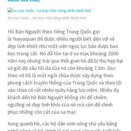
Sa mạc Gobi – Sa mạc khó sống nhất hành tinh
Hồ Bán Nguyệt theo tiếng Trung Quốc gọi
là Yueyaquan thì được nhiều người biết đến với vẻ
đẹp tinh khiết như một viên ngọc lục bảo được bao
bọc trong cát. Nó đã tôn tại ở sa mạc khoảng 2000
năm nay nhưng trải qua thời gian hồ đã bị thu hẹp hại
và giờ độ sâu tối đa của nó còn khoảng 7,5m. Dọc
theo vờ hồ là một ngôi chùa được xây dựng theo
phong cách truyền thống của Trung Quốc và theo lối
vào chùa có rất nhiều quầy hàng lưu niệm. Nhiều du
khách đến hồ Bán Nguyệt không chỉ để chiêm
ngưỡng vẻ đẹp tinh khôi của nó mà còn để chinh
phục những cồn cát của sa mạc
Xung quanh hồ, các hộ dân sinh sống chủ yếu bằng
nghề nông và hồ chính là nơi cung cấp nước tưới tiêu