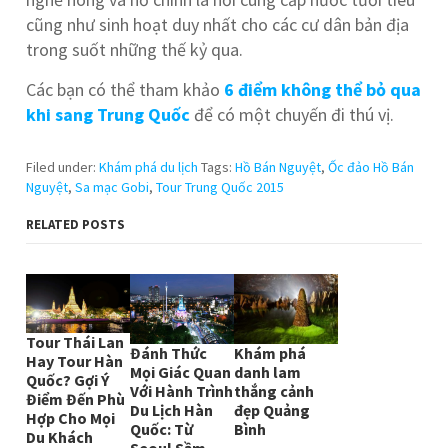
cũng như sinh hoạt duy nhất cho các cư dân bản địa
trong suốt những thế kỷ qua.
Các bạn có thể tham khảo
6 điểm không thể bỏ qua
khi sang Trung Quốc
để có một chuyến đi thú vị.
Filed under:
Khám phá du lịch
Tags:
Hồ Bán Nguyệt
,
Ốc đảo Hồ Bán
Nguyệt
,
Sa mạc Gobi
,
Tour Trung Quốc 2015
RELATED POSTS
Tour Thái Lan
Đánh Thức
Khám phá
Hay Tour Hàn
Mọi Giác Quan
danh lam
Quốc? Gợi Ý
Với Hành Trình
thắng cảnh
Điểm Đến Phù
Du Lịch Hàn
đẹp Quảng
Hợp Cho Mọi
Quốc: Từ
Bình
Du Khách
Seoul Sầm