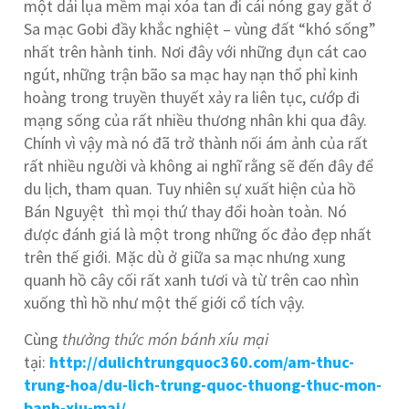
một dải lụa mềm mại xóa tan đi cái nóng gay gắt ở
Sa mạc Gobi đầy khắc nghiệt – vùng đất “khó sống”
nhất trên hành tinh. Nơi đây với những đụn cát cao
ngút, những trận bão sa mạc hay nạn thổ phỉ kinh
hoàng trong truyền thuyết xảy ra liên tục, cướp đi
mạng sống của rất nhiều thương nhân khi qua đây.
Chính vì vậy mà nó đã trở thành nối ám ảnh của rất
rất nhiều người và không ai nghĩ rằng sẽ đến đây để
du lịch, tham quan. Tuy nhiên sự xuất hiện của hồ
Bán Nguyệt thì mọi thứ thay đổi hoàn toàn. Nó
được đánh giá là một trong những ốc đảo đẹp nhất
trên thế giới. Mặc dù ở giữa sa mạc nhưng xung
quanh hồ cây cối rất xanh tươi và từ trên cao nhìn
xuống thì hồ như một thế giới cổ tích vậy.
Cùng
thưởng thức món bánh xíu mại
tại:
http://dulichtrungquoc360.com/am-thuc-
trung-hoa/du-lich-trung-quoc-thuong-thuc-mon-
banh-xiu-mai/