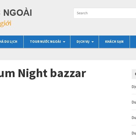
HÁ DU LỊCH
TOUR NƯỚC NGOÀI
DỊCH VỤ
KHÁCH SẠN
um Night bazzar
Dị
Du
Du
Du