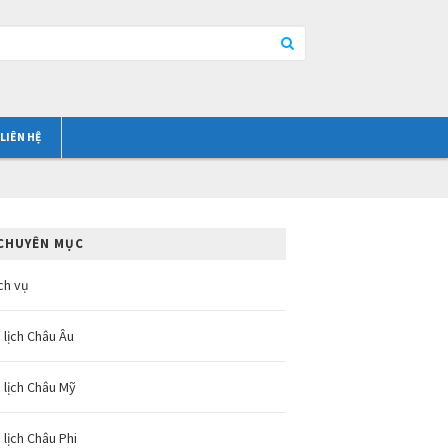
LIÊN HỆ
CHUYÊN MỤC
ch vụ
 lịch Châu Âu
 lịch Châu Mỹ
 lịch Châu Phi