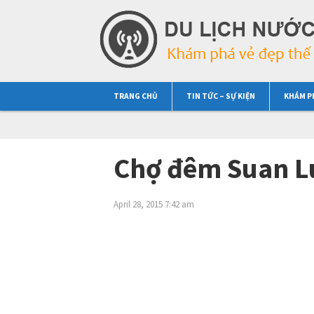
TRANG CHỦ
TIN TỨC – SỰ KIỆN
KHÁM P
Chợ đêm Suan L
April 28, 2015 7:42 am