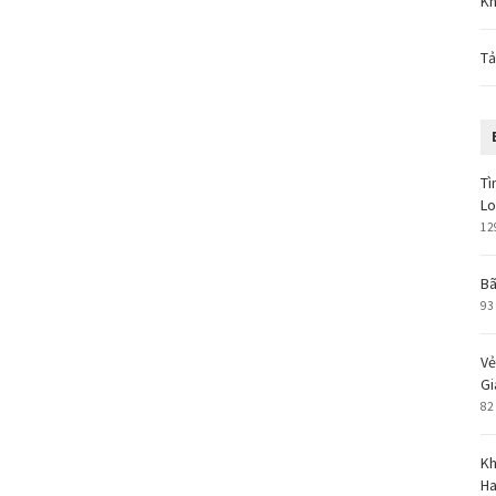
Kh
Tả
Tì
L
12
Bã
93
Vẻ
Gi
82
Kh
Ha