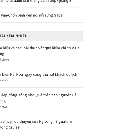
ám phá danh lam thắng cảnh đẹp Quảng Bình
 Van-Chốn bình yên nơi núi rừng Sapa
BÀI XEM NHIỀU
m hiểu về các loài thực vật quý hiếm chỉ có ở Hạ
ong
9 views
i biển Hải Hòa ngày càng thu hút khách du lịch
 views
 đẹp dòng sông Nho Quế trên cao nguyên Hà
ang
 views
ách sạn du thuyền của Hạ Long : Signature
long Cruise