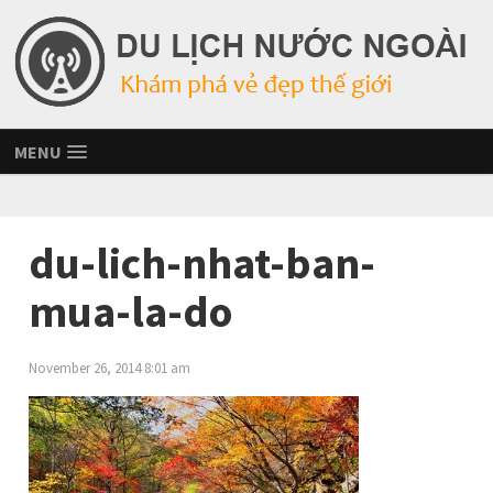
MENU
du-lich-nhat-ban-
mua-la-do
November 26, 2014 8:01 am