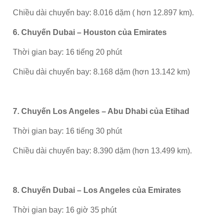
Chiều dài chuyến bay: 8.016 dặm ( hơn 12.897 km).
6. Chuyến Dubai – Houston của Emirates
Thời gian bay: 16 tiếng 20 phút
Chiều dài chuyến bay: 8.168 dặm (hơn 13.142 km)
7. Chuyến Los Angeles – Abu Dhabi của Etihad
Thời gian bay: 16 tiếng 30 phút
Chiều dài chuyến bay: 8.390 dặm (hơn 13.499 km).
8. Chuyến Dubai – Los Angeles của Emirates
Thời gian bay: 16 giờ 35 phút