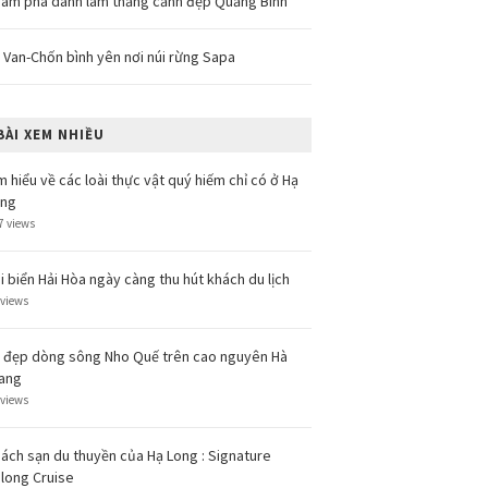
ám phá danh lam thắng cảnh đẹp Quảng Bình
 Van-Chốn bình yên nơi núi rừng Sapa
BÀI XEM NHIỀU
m hiểu về các loài thực vật quý hiếm chỉ có ở Hạ
ong
7 views
i biển Hải Hòa ngày càng thu hút khách du lịch
 views
 đẹp dòng sông Nho Quế trên cao nguyên Hà
ang
 views
ách sạn du thuyền của Hạ Long : Signature
long Cruise