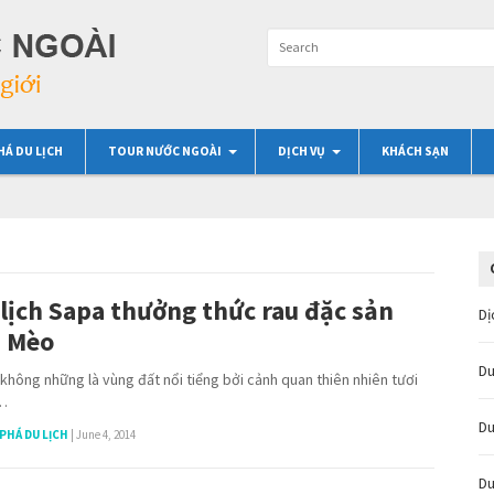
HÁ DU LỊCH
TOUR NƯỚC NGOÀI
DỊCH VỤ
KHÁCH SẠN
lịch Sapa thưởng thức rau đặc sản
Dị
i Mèo
Du
không những là vùng đất nổi tiểng bởi cảnh quan thiên nhiên tươi
…
Du
PHÁ DU LỊCH
|
June 4, 2014
Du