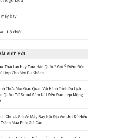
categorized
 máy bay
sa – Hộ chiếu
BÀI VIẾT MỚI
ur Thái Lan Hay Tour Hàn Quốc? Gợi Ý Điểm Đến
ù Hợp Cho Mọi Du Khách
nh Thức Mọi Giác Quan Với Hành Trình Du Lịch
n Quốc: Từ Seoul Sầm Uất Đến Đảo Jeju Mộng
ơ
ch Check Giá Vé Máy Bay Nội Địa VietJet Dễ Hiểu
 Tránh Mua Phải Giá Cao