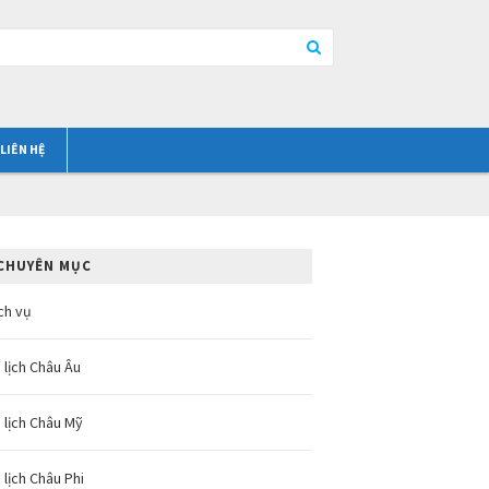
LIÊN HỆ
CHUYÊN MỤC
ch vụ
 lịch Châu Âu
 lịch Châu Mỹ
 lịch Châu Phi