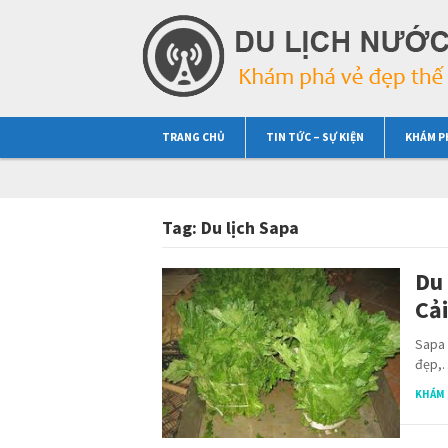
TRANG CHỦ
TIN TỨC – SỰ KIỆN
KHÁM P
Tag:
Du lịch Sapa
Du 
Cả
Sapa 
đẹp,
KHÁM 