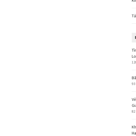
Kh
Tả
Tì
L
12
Bã
93
Vẻ
Gi
82
Kh
Ha