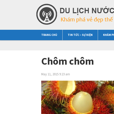
TRANG CHỦ
TIN TỨC – SỰ KIỆN
KHÁM P
Chôm chôm
May 11, 2015 9:23 am