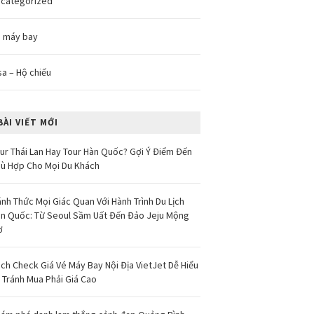
categorized
 máy bay
sa – Hộ chiếu
BÀI VIẾT MỚI
ur Thái Lan Hay Tour Hàn Quốc? Gợi Ý Điểm Đến
ù Hợp Cho Mọi Du Khách
nh Thức Mọi Giác Quan Với Hành Trình Du Lịch
n Quốc: Từ Seoul Sầm Uất Đến Đảo Jeju Mộng
ơ
ch Check Giá Vé Máy Bay Nội Địa VietJet Dễ Hiểu
 Tránh Mua Phải Giá Cao