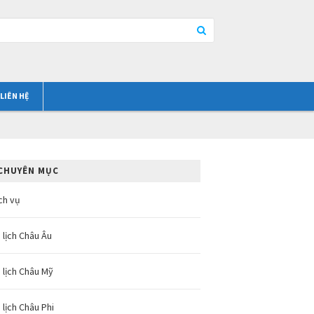
LIÊN HỆ
CHUYÊN MỤC
ch vụ
 lịch Châu Âu
 lịch Châu Mỹ
 lịch Châu Phi