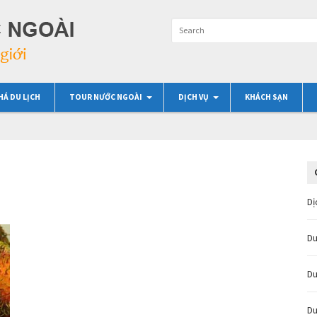
HÁ DU LỊCH
TOUR NƯỚC NGOÀI
DỊCH VỤ
KHÁCH SẠN
Dị
Du
Du
Du