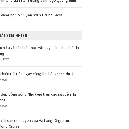
ám phá danh lam thắng cảnh đẹp Quảng Bình
 Van-Chốn bình yên nơi núi rừng Sapa
BÀI XEM NHIỀU
m hiểu về các loài thực vật quý hiếm chỉ có ở Hạ
ong
8 views
i biển Hải Hòa ngày càng thu hút khách du lịch
 views
 đẹp dòng sông Nho Quế trên cao nguyên Hà
ang
 views
ách sạn du thuyền của Hạ Long : Signature
long Cruise