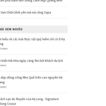
ám phá danh lam thắng cảnh đẹp Quảng Bình
 Van-Chốn bình yên nơi núi rừng Sapa
BÀI XEM NHIỀU
m hiểu về các loài thực vật quý hiếm chỉ có ở Hạ
ong
8 views
i biển Hải Hòa ngày càng thu hút khách du lịch
 views
 đẹp dòng sông Nho Quế trên cao nguyên Hà
ang
 views
ách sạn du thuyền của Hạ Long : Signature
long Cruise