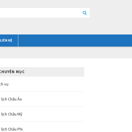
LIÊN HỆ
CHUYÊN MỤC
ch vụ
 lịch Châu Âu
 lịch Châu Mỹ
 lịch Châu Phi