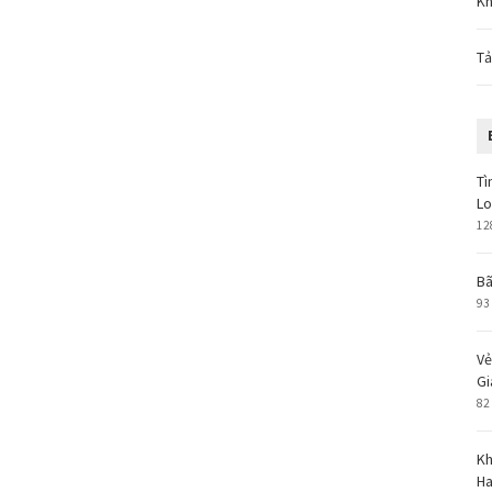
Kh
Tả
Tì
L
12
Bã
93
Vẻ
Gi
82
Kh
Ha