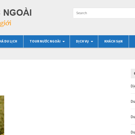
HÁ DU LỊCH
TOUR NƯỚC NGOÀI
DỊCH VỤ
KHÁCH SẠN
Dị
Du
Du
Du