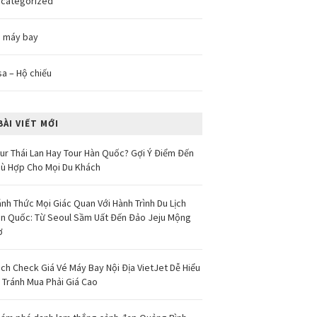
categorized
 máy bay
sa – Hộ chiếu
BÀI VIẾT MỚI
ur Thái Lan Hay Tour Hàn Quốc? Gợi Ý Điểm Đến
ù Hợp Cho Mọi Du Khách
nh Thức Mọi Giác Quan Với Hành Trình Du Lịch
n Quốc: Từ Seoul Sầm Uất Đến Đảo Jeju Mộng
ơ
ch Check Giá Vé Máy Bay Nội Địa VietJet Dễ Hiểu
 Tránh Mua Phải Giá Cao