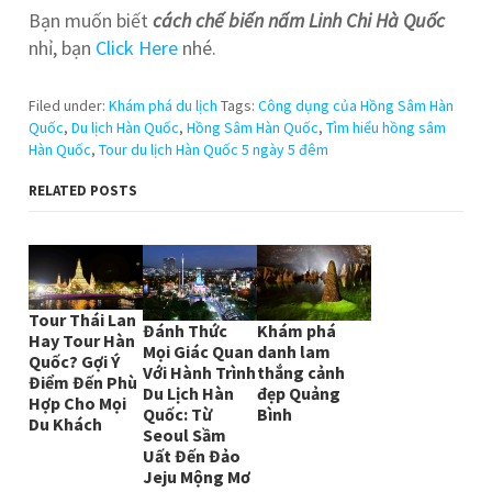
Bạn muốn biết
cách chế biến nấm Linh Chi Hà Quốc
nhỉ, bạn
Click Here
nhé.
Filed under:
Khám phá du lịch
Tags:
Công dụng của Hồng Sâm Hàn
Quốc
,
Du lịch Hàn Quốc
,
Hồng Sâm Hàn Quốc
,
Tìm hiểu hồng sâm
Hàn Quốc
,
Tour du lịch Hàn Quốc 5 ngày 5 đêm
RELATED POSTS
Tour Thái Lan
Đánh Thức
Khám phá
Hay Tour Hàn
Mọi Giác Quan
danh lam
Quốc? Gợi Ý
Với Hành Trình
thắng cảnh
Điểm Đến Phù
Du Lịch Hàn
đẹp Quảng
Hợp Cho Mọi
Quốc: Từ
Bình
Du Khách
Seoul Sầm
Uất Đến Đảo
Jeju Mộng Mơ