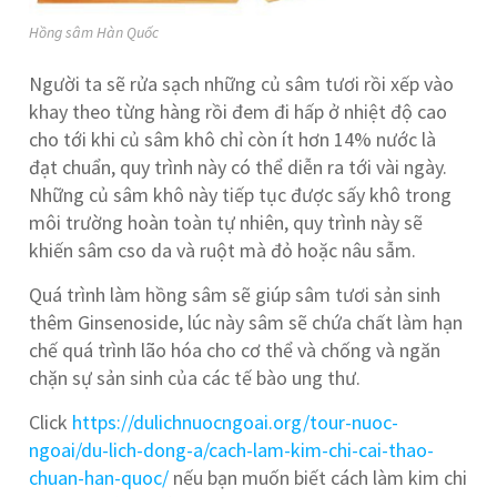
Hồng sâm Hàn Quốc
Người ta sẽ rửa sạch những củ sâm tươi rồi xếp vào
khay theo từng hàng rồi đem đi hấp ở nhiệt độ cao
cho tới khi củ sâm khô chỉ còn ít hơn 14% nước là
đạt chuẩn, quy trình này có thể diễn ra tới vài ngày.
Những củ sâm khô này tiếp tục được sấy khô trong
môi trường hoàn toàn tự nhiên, quy trình này sẽ
khiến sâm cso da và ruột mà đỏ hoặc nâu sẫm.
Quá trình làm hồng sâm sẽ giúp sâm tươi sản sinh
thêm Ginsenoside, lúc này sâm sẽ chứa chất làm hạn
chế quá trình lão hóa cho cơ thể và chống và ngăn
chặn sự sản sinh của các tế bào ung thư.
Click
https://dulichnuocngoai.org/tour-nuoc-
ngoai/du-lich-dong-a/cach-lam-kim-chi-cai-thao-
chuan-han-quoc/
nếu bạn muốn biết cách làm kim chi