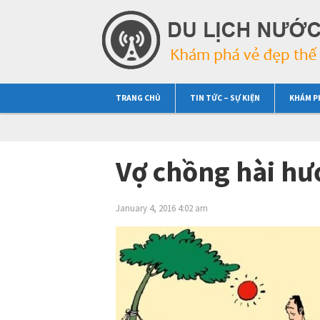
TRANG CHỦ
TIN TỨC – SỰ KIỆN
KHÁM P
Vợ chồng hài hư
January 4, 2016 4:02 am