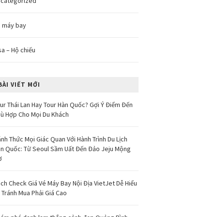
categorized
 máy bay
sa – Hộ chiếu
BÀI VIẾT MỚI
ur Thái Lan Hay Tour Hàn Quốc? Gợi Ý Điểm Đến
ù Hợp Cho Mọi Du Khách
nh Thức Mọi Giác Quan Với Hành Trình Du Lịch
n Quốc: Từ Seoul Sầm Uất Đến Đảo Jeju Mộng
ơ
ch Check Giá Vé Máy Bay Nội Địa VietJet Dễ Hiểu
 Tránh Mua Phải Giá Cao