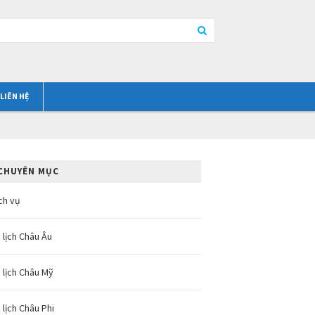
LIÊN HỆ
CHUYÊN MỤC
ch vụ
 lịch Châu Âu
 lịch Châu Mỹ
 lịch Châu Phi