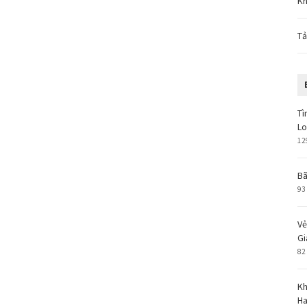
Kh
Tả
Tì
L
12
Bã
93
Vẻ
Gi
82
Kh
Ha