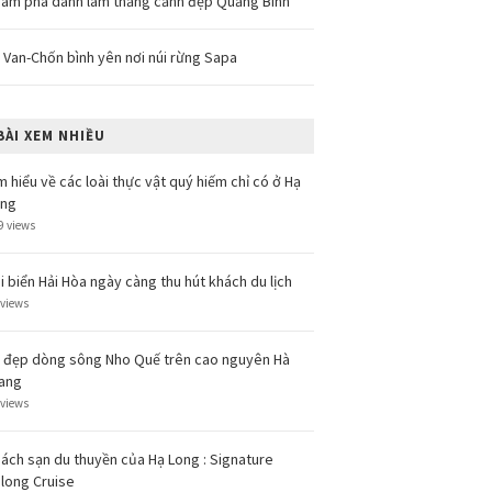
ám phá danh lam thắng cảnh đẹp Quảng Bình
 Van-Chốn bình yên nơi núi rừng Sapa
BÀI XEM NHIỀU
m hiểu về các loài thực vật quý hiếm chỉ có ở Hạ
ong
9 views
i biển Hải Hòa ngày càng thu hút khách du lịch
 views
 đẹp dòng sông Nho Quế trên cao nguyên Hà
ang
 views
ách sạn du thuyền của Hạ Long : Signature
long Cruise