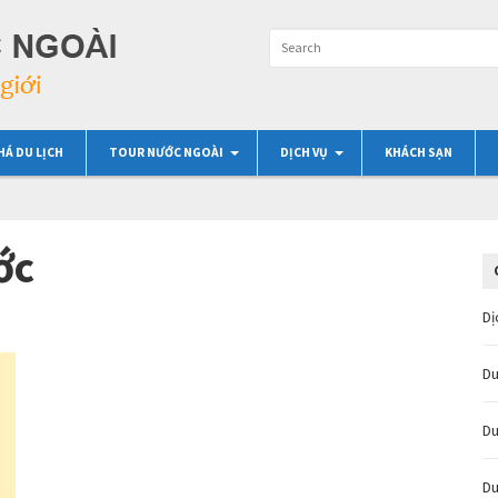
HÁ DU LỊCH
TOUR NƯỚC NGOÀI
DỊCH VỤ
KHÁCH SẠN
ớc
Dị
Du
Du
Du