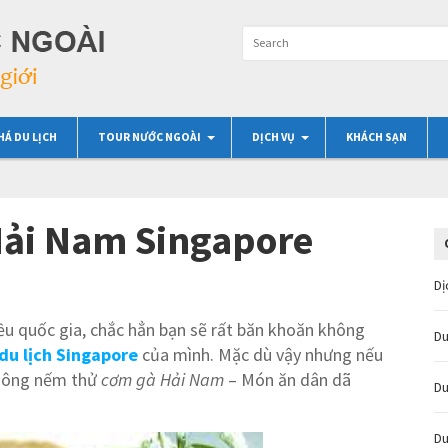
HÁ DU LỊCH
TOUR NƯỚC NGOÀI
DỊCH VỤ
KHÁCH SẠN
Hải Nam Singapore
Dị
ều quốc gia, chắc hẳn bạn sẽ rất băn khoăn không
Du
du lịch Singapore
của mình. Mặc dù vậy nhưng nếu
không nếm thử
cơm gà Hải Nam
– Món ăn dân dã
Du
Du