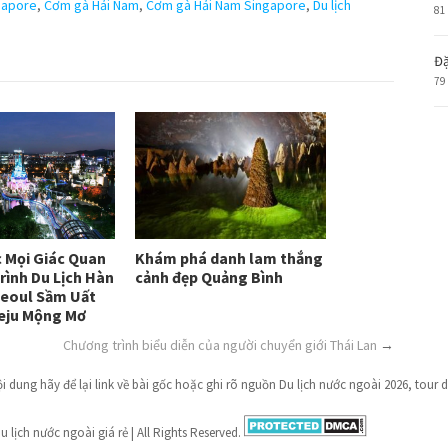
gapore
,
Cơm gà Hải Nam
,
Cơm gà Hải Nam Singapore
,
Du lịch
81
Đặ
79
Khám phá danh lam thắng
 Mọi Giác Quan
cảnh đẹp Quảng Bình
rình Du Lịch Hàn
Seoul Sầm Uất
eju Mộng Mơ
Chương trình biểu diễn của người chuyển giới Thái Lan
→
dung hãy để lại link về bài gốc hoặc ghi rõ nguồn Du lịch nước ngoài 2026, tour du 
u lịch nước ngoài giá rẻ | All Rights Reserved.