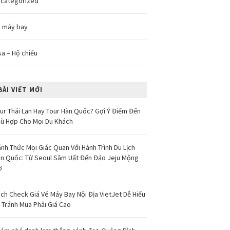
categorized
 máy bay
sa – Hộ chiếu
BÀI VIẾT MỚI
ur Thái Lan Hay Tour Hàn Quốc? Gợi Ý Điểm Đến
ù Hợp Cho Mọi Du Khách
nh Thức Mọi Giác Quan Với Hành Trình Du Lịch
n Quốc: Từ Seoul Sầm Uất Đến Đảo Jeju Mộng
ơ
ch Check Giá Vé Máy Bay Nội Địa VietJet Dễ Hiểu
 Tránh Mua Phải Giá Cao