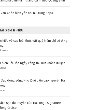
ám phá danh lam thắng cảnh đẹp Quảng Bình
 Van-Chốn bình yên nơi núi rừng Sapa
BÀI XEM NHIỀU
m hiểu về các loài thực vật quý hiếm chỉ có ở Hạ
ong
8 views
i biển Hải Hòa ngày càng thu hút khách du lịch
 views
 đẹp dòng sông Nho Quế trên cao nguyên Hà
ang
 views
ách sạn du thuyền của Hạ Long : Signature
long Cruise