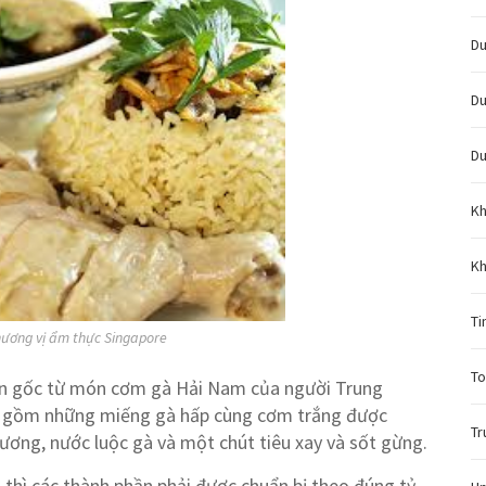
Du
Du
Du
Kh
Kh
Ti
ơng vị ẩm thực Singapore
To
n gốc từ món cơm gà Hải Nam của người Trung
ao gồm những miếng gà hấp cùng cơm trắng được
Tr
ơng, nước luộc gà và một chút tiêu xay và sốt gừng.
hì các thành phần phải được chuẩn bị theo đúng tỷ