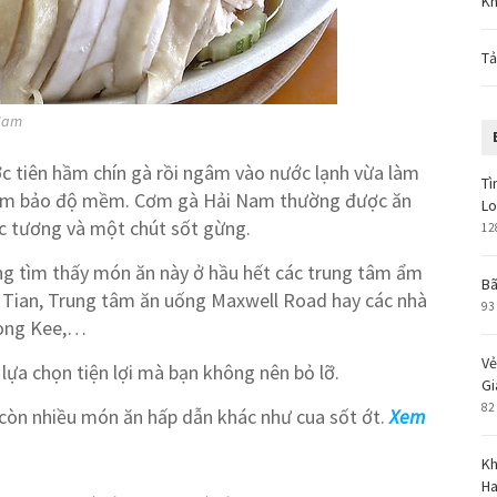
Kh
Tả
 Nam
ước tiên hầm chín gà rồi ngâm vào nước lạnh vừa làm
Tì
 đảm bảo độ mềm. Cơm gà Hải Nam thường được ăn
L
ớc tương và một chút sốt gừng.
12
ng tìm thấy món ăn này ở hầu hết các trung tâm ẩm
Bã
 Tian, Trung tâm ăn uống Maxwell Road hay các nhà
93
Tong Kee,…
Vẻ
lựa chọn tiện lợi mà bạn không nên bỏ lỡ.
Gi
82
còn nhiều món ăn hấp dẫn khác như cua sốt ớt.
Xem
Kh
Ha