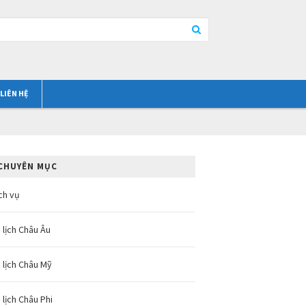
LIÊN HỆ
CHUYÊN MỤC
ch vụ
 lịch Châu Âu
 lịch Châu Mỹ
 lịch Châu Phi