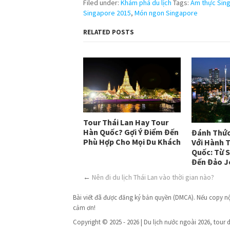
Filed under:
Khám phá du lịch
Tags:
Ẩm thực Sin
Singapore 2015
,
Món ngon Singapore
RELATED POSTS
Tour Thái Lan Hay Tour
Hàn Quốc? Gợi Ý Điểm Đến
Đánh Thức
Phù Hợp Cho Mọi Du Khách
Với Hành T
Quốc: Từ 
Đến Đảo J
←
Nên đi du lịch Thái Lan vào thời gian nào?
Bài viết đã được đăng ký bản quyền (DMCA). Nếu copy nội 
cảm ơn!
Copyright © 2025 - 2026 | Du lịch nước ngoài 2026, tour d