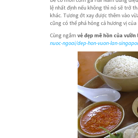
lệ nhất định nếu không thì nó sẽ trở 
khác. Tương ớt xay được thêm vào vừ
cũng có thể phá hỏng cả hương vị của
Cùng ngắm
vẻ đẹp mê hồn của vườn 
nuoc-ngoai/dep-hon-vuon-lan-singapo