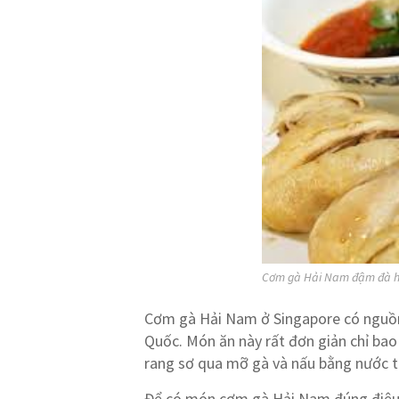
Cơm gà Hải Nam đậm đà hư
Cơm gà Hải Nam ở Singapore có nguồ
Quốc. Món ăn này rất đơn giản chỉ b
rang sơ qua mỡ gà và nấu bằng nước tư
Để có món cơm gà Hải Nam đúng điệu t