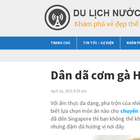
TRANG CHỦ
TIN TỨC – SỰ KIỆN
KHÁM P
Dân dã cơm gà 
April 16, 2015 8:39 am
Với ẩm thực đa dạng, pha trộn của nhi
biết lựa chọn món ăn nào cho
chuyến 
đã đến Singapore thì bạn không thể 
nhưng đậm đà hương vị nơi đây.