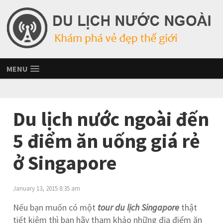
MENU
Du lịch nước ngoài đến
5 điểm ăn uống giá rẻ
ở Singapore
January 13, 2015 8:35 am
Nếu bạn muốn có một
t
o
ur du lịch Singapore
thật
tiết kiệm thì bạn hãy tham khảo những địa điểm ăn