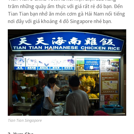
trăm những quầy ẩm thực với giá rất rẻ đó bạn. Đến
Tian Tian bạn nhớ ăn món cơm gà Hải Nam nổi tiếng
nơi đây với giá khoảng 4 đô Singapore nhé bạn.
Tian Tian Singapore