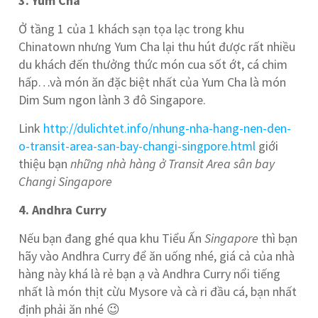
3. Yum Cha
Ở tầng 1 của 1 khách sạn tọa lạc trong khu
Chinatown nhưng Yum Cha lại thu hút được rất nhiều
du khách đến thưởng thức món cua sốt ớt, cá chim
hấp…và món ăn đặc biệt nhất của Yum Cha là món
Dim Sum ngon lành 3 đô Singapore.
Link
http://dulichtet.info/nhung-nha-hang-nen-den-
o-transit-area-san-bay-changi-singpore.html
giới
thiệu bạn
những nhà hàng ở Transit Area sân bay
Changi Singapore
4. Andhra Curry
Nếu bạn đang ghé qua khu Tiểu Ấn
Singapore
thì bạn
hãy vào Andhra Curry để ăn uống nhé, giá cả của nhà
hàng này khá là rẻ bạn ạ và Andhra Curry nổi tiếng
nhất là món thịt cừu Mysore và cà ri đầu cá, bạn nhất
định phải ăn nhé 😉