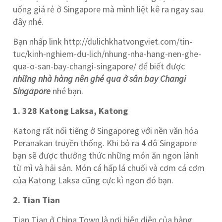
uống giá rẻ ở Singapore mà mình liệt kê ra ngay sau
đây nhé.
Bạn nhấp link http://dulichkhatvongviet.com/tin-
tuc/kinh-nghiem-du-lich/nhung-nha-hang-nen-ghe-
qua-o-san-bay-changi-singapore/ để biết được
những nhà hàng nên ghé qua ở sân bay Changi
Singapore
nhé bạn.
1. 328 Katong Laksa, Katong
Katong rất nổi tiếng ở Singaporeg với nền văn hóa
Peranakan truyền thống. Khi bỏ ra 4 đô Singapore
bạn sẽ được thưởng thức những món ăn ngon lành
từ mì và hải sản. Món cá hấp lá chuối và cơm cá cơm
của Katong Laksa cũng cực kì ngon đó bạn.
2. Tian Tian
Tian Tian ở China Town là nơi hiện diện của hàng