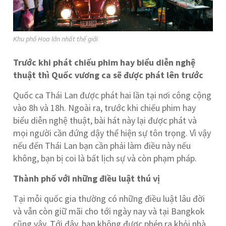
Khu phố Hoa lớn nhất thế giới
Trước khi phát chiếu phim hay biểu diễn nghệ
thuật thì Quốc vương ca sẽ được phát lên trước
Quốc ca Thái Lan được phát hai lần tại nơi công cộng
vào 8h và 18h. Ngoài ra, trước khi chiếu phim hay
biểu diễn nghệ thuật, bài hát này lại được phát và
mọi người cần đứng dậy thể hiện sự tôn trọng. Vì vậy
nếu đến Thái Lan bạn cần phải làm điều này nếu
không, bạn bị coi là bất lịch sự và còn phạm pháp.
Thành phố với những điều luật thú vị
Tại mỗi quốc gia thường có những điều luật lâu đời
và vẫn còn giữ mãi cho tới ngày nay và tại Bangkok
cũng vậy. Tới đây, bạn không được phép ra khỏi nhà