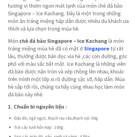
hương vị thơm ngon mát lạnh của món chè đá bào
Singapore – Ice Kachang. Đây là một trong những
món ăn tráng miệng hấp dẫn được nhiều du khách ưa
thích và lựa chọn trong mùa hè.
Món
chè đá bào Singapore – Ice Kachang
là món
tráng miệng mùa hè đã có mặt ở
Singapore
từ rất
lâu, thường được bán dọc vỉa hè ,các con đường, góc
phố với màu sắc bắt mắt. Ice Kachang là những viên
đá bào được nặn tròn và xếp chồng lên nhau, khoác
trên mình một lớp xi rô đường sặc sỡ, hấp dẫn. Mùa
hè sắp tới rồi, chúng ta hãy cùng nhau học làm món
đá bào này nhé.
1. Chuẩn bi nguyên liệu :
Đậu đỏ, ngô ngọt, thạch rau câu,thạch sợi: 50g
Trái cây tươi hỗn hợp : 100g
Siro các màu đỏ, nâu, xanh và vàng : 4 thìa