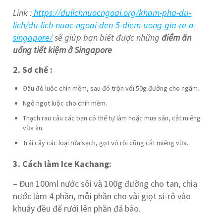
Link :
https://dulichnuocngoai.org/kham-pha-du-
lich/du-lich-nuoc-ngoai-den-5-diem-uong-gia-re-o-
singapore/
sẽ giúp bạn biết được những
điểm ăn
uống tiết kiệm ở Singapore
2. Sơ chế :
Đậu đỏ luộc chín mềm, sau đó trộn với 50g đường cho ngấm.
Ngô ngọt luộc cho chín mềm.
Thạch rau câu các bạn có thể tự làm hoặc mua sẵn, cắt miếng
vừa ăn.
Trái cây các loại rửa sạch, gọt vỏ rồi cũng cắt miếng vừa.
3. Cách làm Ice Kachang:
– Đun 100ml nước sôi và 100g đường cho tan, chia
nước làm 4 phần, mỗi phần cho vài giọt si-rô vào
khuấy đều để rưới lên phần đá bào.