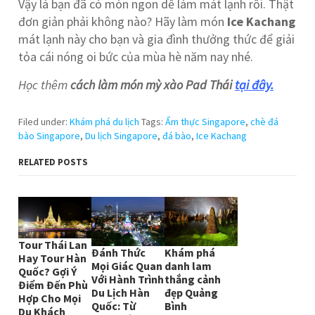
Vậy là bạn đã có món ngon dễ làm mát lạnh rồi. Thật
đơn giản phải không nào? Hãy làm món
Ice Kachang
mát lạnh này cho bạn và gia đình thưởng thức để giải
tỏa cái nóng oi bức của mùa hè năm nay nhé.
Học thêm
cách làm món mỳ xào Pad Thái
tại đây.
Filed under:
Khám phá du lịch
Tags:
Ẩm thực Singapore
,
chè đá
bào Singapore
,
Du lịch Singapore
,
đá bào
,
Ice Kachang
RELATED POSTS
Tour Thái Lan
Đánh Thức
Khám phá
Hay Tour Hàn
Mọi Giác Quan
danh lam
Quốc? Gợi Ý
Với Hành Trình
thắng cảnh
Điểm Đến Phù
Du Lịch Hàn
đẹp Quảng
Hợp Cho Mọi
Quốc: Từ
Bình
Du Khách