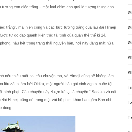
h tượng con diệc trắng – một loài chim cao quý là tượng trưng cho
Du
Du
ệc trắng”, mái hiên cong và các bức tường trắng của lâu đài Himeji
ợc tự do dạo quanh kiến trúc tài tình của quần thể thế kỉ 14,
Du
 phòng, hầu hết trong trạng thái nguyên bản, nơi này đáng mất nửa
Kh
Kh
nh nếu thiếu một hai câu chuyện ma, và Himeji cũng sẽ không làm
òa lâu đài bị ám bởi Okiku, một người hầu gái xinh đẹp bị buộc tội
Ti
t hình phạt. Câu chuyện này được kể lại là chuyện “ Sadako và cái
âu đài Himeji cũng có trong một vài bộ phim khác bao gồm Bạn chỉ
To
e đóng.
Tr