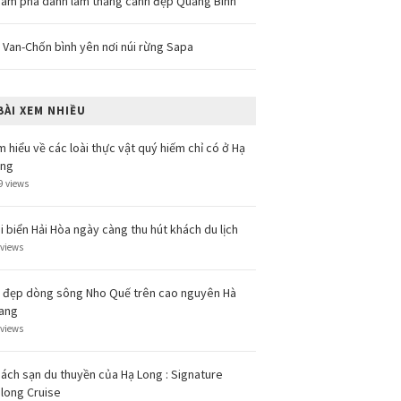
ám phá danh lam thắng cảnh đẹp Quảng Bình
 Van-Chốn bình yên nơi núi rừng Sapa
BÀI XEM NHIỀU
m hiểu về các loài thực vật quý hiếm chỉ có ở Hạ
ong
9 views
i biển Hải Hòa ngày càng thu hút khách du lịch
 views
 đẹp dòng sông Nho Quế trên cao nguyên Hà
ang
 views
ách sạn du thuyền của Hạ Long : Signature
long Cruise