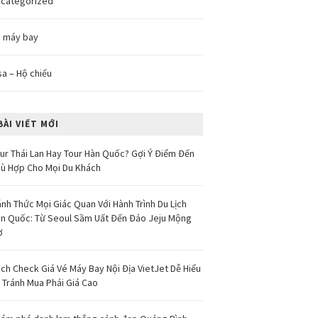
categorized
 máy bay
sa – Hộ chiếu
BÀI VIẾT MỚI
ur Thái Lan Hay Tour Hàn Quốc? Gợi Ý Điểm Đến
ù Hợp Cho Mọi Du Khách
nh Thức Mọi Giác Quan Với Hành Trình Du Lịch
n Quốc: Từ Seoul Sầm Uất Đến Đảo Jeju Mộng
ơ
ch Check Giá Vé Máy Bay Nội Địa VietJet Dễ Hiểu
 Tránh Mua Phải Giá Cao