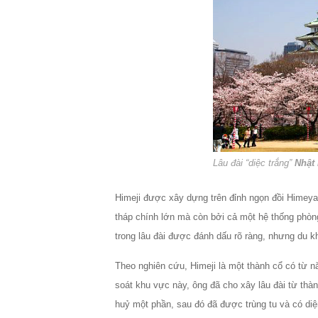
Lâu đài “diệc trắng”
Nhật
Himeji được xây dựng trên đỉnh ngọn đồi Himeya
tháp chính lớn mà còn bởi cả một hệ thống phòng
trong lâu đài được đánh dấu rõ ràng, nhưng du kh
Theo nghiên cứu, Himeji là một thành cổ có từ
soát khu vực này, ông đã cho xây lâu đài từ thàn
huỷ một phần, sau đó đã được trùng tu và có di