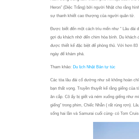
Heron” (Diệc Trắng) bởi người Nhật cho rằng hìn
sự thanh khiết cao thượng của người quân tử.
Được biết đến một cách trìu mến như “ Lâu đài di
gợi du khách nhớ đến chim hòa bình. Du khách đư
được thiết kế đặc biệt để phòng thủ. Với hơn 83
ngày để khám phá.
Tham khảo:
Du lịch Nhật Bản tự túc
Các tòa lâu đài cổ dường như sẽ không hoàn chỉ
bạn thất vọng. Truyền thuyết kể rằng giếng của t
ăn cắp. Cô ấy bị giết và ném xuống giếng như mộ
giếng” trong phim, Chiếc Nhẫn ( rất rùng rợn). L
sống hai lần và Samurai cuối cùng- có Tom Cruis