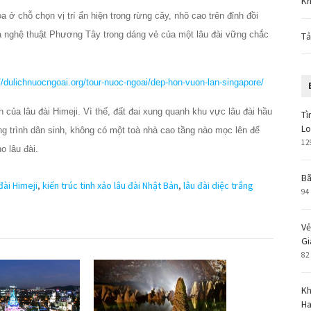
Kh
 ở chỗ chọn vị trí ẩn hiện trong rừng cây, nhô cao trên đỉnh đồi
ủa nghệ thuật Phương Tây trong dáng vẻ của một lâu đài vững chắc
Tả
//dulichnuocngoai.org/tour-nuoc-ngoai/dep-hon-vuon-lan-singapore/
n của lâu đài Himeji. Vì thế, đất đai xung quanh khu vực lâu đài hầu
Tì
L
 trình dân sinh, không có một toà nhà cao tầng nào mọc lên để
12
o lâu đài.
Bã
đài Himeji
,
kiến trúc tinh xảo lâu đài Nhật Bản
,
lâu đài diệc trắng
94
Vẻ
Gi
82
Kh
Ha