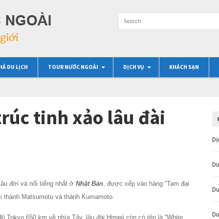
HÁ DU LỊCH
TOUR NƯỚC NGOÀI
DỊCH VỤ
KHÁCH SẠN
úc tinh xảo lâu đài
Dị
Du
 lâu đời và nổi tiếng nhất ở
Nhật Bản
, được xếp vào hàng “Tam đại
Du
với thành Matsumoto và thành Kumamoto.
Du
ô Tokyo 650 km về phía Tây, lâu đài Himeji còn có tên là “White