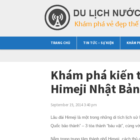
TRANG CHỦ
TIN TỨC – SỰ KIỆN
KHÁM P
Khám phá kiến tr
Himeji Nhật Bản
September 19, 2014 3:40 pm
Lâu đài Himeji là một trong những di tích lịch sử
Quốc bảo thành” – 3 tòa thành “báu vật”, cùng 
Nằm trong trung tâm thành phố Himeji, cách thủ đ