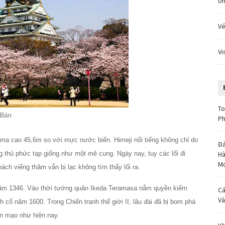
Un
Vé
Vi
To
 Bản
Ph
ma cao 45,6m so với mực nước biển. Himeji nổi tiếng không chỉ do
Đá
Hà
 thủ phức tạp giống như một mê cung. Ngày nay, tuy các lối đi
M
ách viếng thăm vẫn bị lạc không tìm thấy lối ra.
 năm 1346. Vào thời tướng quân Ikeda Teramasa nắm quyền kiểm
Cá
Và
h cổ năm 1600. Trong Chiến tranh thế giới II, lâu đài đã bị bom phá
ện mạo như hiện nay.