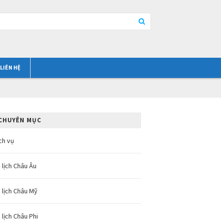
LIÊN HỆ
CHUYÊN MỤC
ch vụ
 lịch Châu Âu
 lịch Châu Mỹ
 lịch Châu Phi