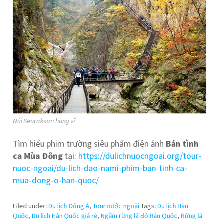
Núi Seoraksan hùng vĩ
Tìm hiểu phim trường siêu phẩm điện ảnh
Bản tình
ca Mùa Đông
tại:
https://dulichnuocngoai.org/tour-
nuoc-ngoai/du-lich-dao-nami-phim-ban-tinh-ca-
mua-dong-o-han-quoc/
Filed under:
Du lịch Đông Á
,
Tour nước ngoài
Tags:
Du lịch Hàn
Quốc
,
Du lịch Hàn Quốc giá rẻ
,
Ngắm rừng lá đỏ Hàn Quốc
,
Rừng lá