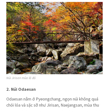
Núi Jirisan mùa lá đỏ
2. Núi Odaesan
Odaesan nằm ở Pyeongchang, ngọn núi không quá
chói lóa và sặc sỡ như Jirisan, Naejangsan, mùa thu