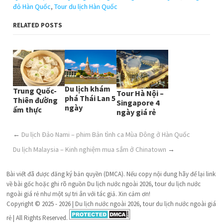
đỏ Hàn Quốc
,
Tour du lịch Hàn Quốc
RELATED POSTS
Du lịch khám
Trung Quốc-
Tour Hà Nội –
phá Thái Lan 5
Thiên đường
Singapore 4
ngày
ẩm thực
ngày giá rẻ
←
Du lịch Đảo Nami – phim Bản tình ca Mùa Đông ở Hàn Quốc
Du lịch Malaysia – Kinh nghiệm mua sắm ở Chinatown
→
Bài viết đã được đăng ký bản quyền (DMCA). Nếu copy nội dung hãy để lại link
về bài gốc hoặc ghi rõ nguồn Du lịch nước ngoài 2026, tour du lịch nước
ngoài giá rẻ như một sự tri ân với tác giả. Xin cảm ơn!
Copyright © 2025 - 2026 | Du lịch nước ngoài 2026, tour du lịch nước ngoài giá
rẻ | All Rights Reserved.