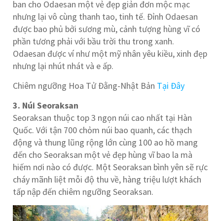
ban cho Odaesan một vẻ đẹp giản đơn mộc mạc
nhưng lại vô cùng thanh tao, tinh tế. Đỉnh Odaesan
được bao phủ bởi sương mù, cảnh tượng hùng vĩ có
phần tương phải với bầu trời thu trong xanh.
Odaesan được ví như một mỹ nhân yêu kiều, xinh đẹp
nhưng lại nhút nhát và e ấp.
Chiêm ngưỡng Hoa Tử Đằng-Nhật Bản
Tại Đây
3. Núi Seoraksan
Seoraksan thuộc top 3 ngọn núi cao nhất tại Hàn
Quốc. Với tận 700 chỏm núi bao quanh, các thạch
động và thung lũng rộng lớn cùng 100 ao hồ mang
đến cho Seoraksan một vẻ đẹp hùng vĩ bao la mà
hiếm nơi nào có được. Một Seoraksan bình yên sẽ rực
cháy mãnh liệt mỗi độ thu về, hàng triệu lượt khách
tấp nập đến chiêm ngưỡng Seoraksan.