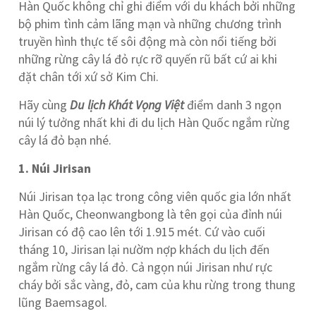
Hàn Quốc không chỉ ghi điểm với du khách bởi những
bộ phim tình cảm lãng mạn và những chương trình
truyền hình thực tế sôi động mà còn nổi tiếng bởi
những rừng cây lá đỏ rực rỡ quyến rũ bất cứ ai khi
đặt chân tới xứ sở Kim Chi.
Hãy cùng
Du lịch Khát Vọng Việt
điểm danh 3 ngọn
núi lý tưởng nhất khi đi du lịch Hàn Quốc ngắm rừng
cây lá đỏ bạn nhé.
1. Núi Jirisan
Núi Jirisan tọa lạc trong công viên quốc gia lớn nhất
Hàn Quốc, Cheonwangbong là tên gọi của đỉnh núi
Jirisan có độ cao lên tới 1.915 mét. Cứ vào cuối
tháng 10, Jirisan lại nườm nợp khách du lịch đến
ngắm rừng cây lá đỏ. Cả ngọn núi Jirisan như rực
cháy bởi sắc vàng, đỏ, cam của khu rừng trong thung
lũng Baemsagol.