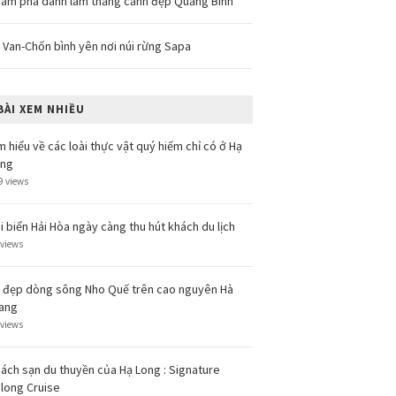
ám phá danh lam thắng cảnh đẹp Quảng Bình
 Van-Chốn bình yên nơi núi rừng Sapa
BÀI XEM NHIỀU
m hiểu về các loài thực vật quý hiếm chỉ có ở Hạ
ong
9 views
i biển Hải Hòa ngày càng thu hút khách du lịch
 views
 đẹp dòng sông Nho Quế trên cao nguyên Hà
ang
 views
ách sạn du thuyền của Hạ Long : Signature
long Cruise