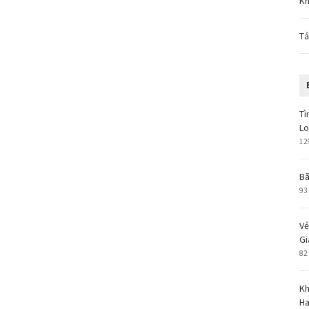
Kh
Tả
Tì
L
12
Bã
93
Vẻ
Gi
82
Kh
Ha