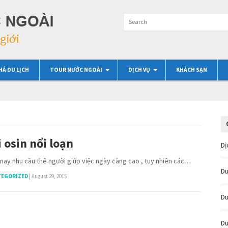
HÁ DU LỊCH
TOUR NƯỚC NGOÀI
DỊCH VỤ
KHÁCH SẠN
 osin nổi loạn
Dị
nay nhu cầu thê người giúp việc ngày càng cao , tuy nhiên các…
Du
TEGORIZED
|
August 29, 2015
Du
Du