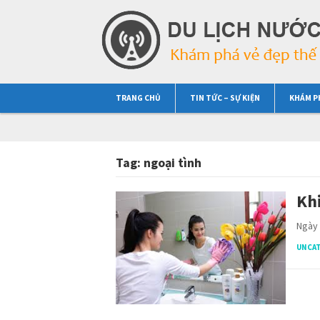
TRANG CHỦ
TIN TỨC – SỰ KIỆN
KHÁM P
Tag:
ngoại tình
Khi
Ngày 
UNCA